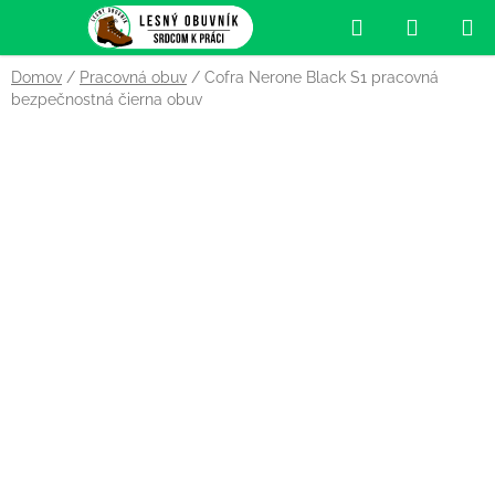
Prejsť
Hľadať
NÁKUP
na
obsah
KOŠÍK
Domov
/
Pracovná obuv
/
Cofra Nerone Black S1 pracovná
bezpečnostná čierna obuv