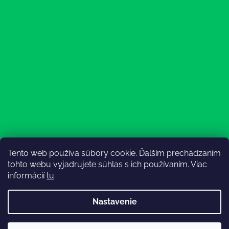
Tento web používa súbory cookie. Ďalším prechádzaním
Sledovať na Instagrame
tohto webu vyjadrujete súhlas s ich používaním. Viac
informácií
tu
.
Nastavenie
💚3.8-9.8.2027 infolinka z dôvodu dovolenky bude