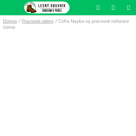
Prejsť
Hľadať
NÁKUP
na
obsah
KOŠÍK
Domov
/
Pracovné odevy
/
Cofra Nayba 05 pracovné nohavice
čierne