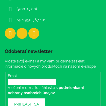
t
i
(9:00-15:00)
e
+421 950 367 101
Odoberať newsletter
Vložte svoj e-mail a my Vám budeme zasielať
informácie o nových produktoch na našom e-shope.
Email
Vložením e-mailu súhlasíte s
podmienkami
ochrany osobných údajov
PRIHLÁSIŤ SA