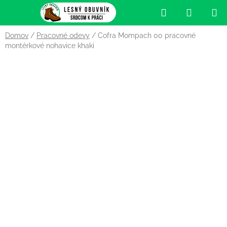
Prejsť
Hľadať
NÁKUP
na
obsah
KOŠÍK
Domov
/
Pracovné odevy
/
Cofra Mompach 00 pracovné
montérkové nohavice khaki