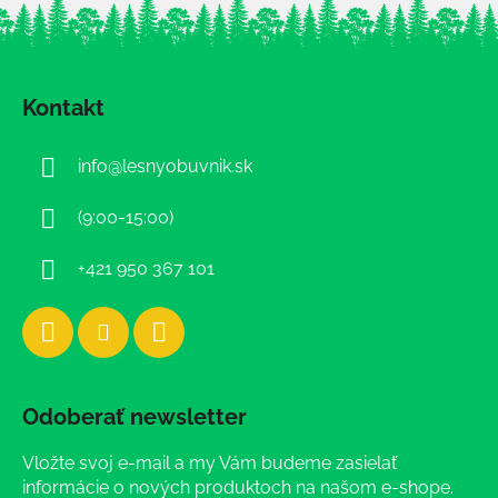
Z
á
Kontakt
p
ä
info
@
lesnyobuvnik.sk
t
i
(9:00-15:00)
e
+421 950 367 101
Odoberať newsletter
Vložte svoj e-mail a my Vám budeme zasielať
informácie o nových produktoch na našom e-shope.