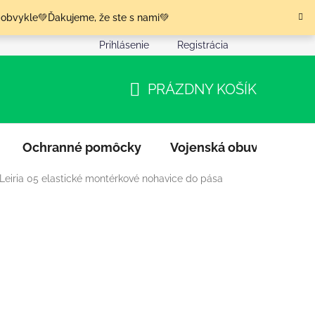
 obvykle💚Ďakujeme, že ste s nami💚
Prihlásenie
Registrácia
nia tovaru
Podmienky ochrany osobných údajov
Moja o
PRÁZDNY KOŠÍK
NÁKUPNÝ
KOŠÍK
Ochranné pomôcky
Vojenská obuv
Výpr
Leiria 05 elastické montérkové nohavice do pása