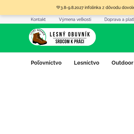
Prejsť
💚3.8-9.8.2027 infolinka z dôvodu dov
na
obsah
Kontakt
Výmena veľkosti
Doprava a pla
Poľovníctvo
Lesníctvo
Outdoor