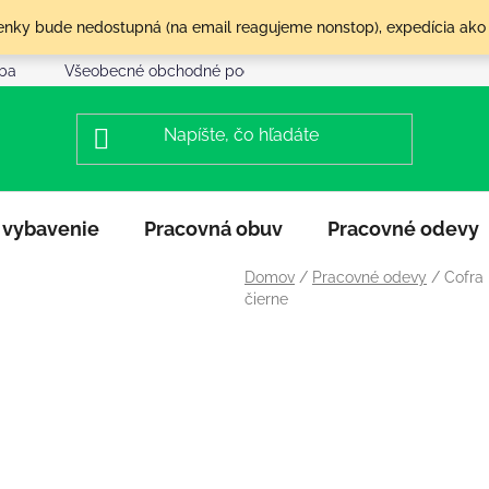
olenky bude nedostupná (na email reagujeme nonstop), expedícia ako
tba
Všeobecné obchodné podmienky
Reklamácia a vráte
 vybavenie
Pracovná obuv
Pracovné odevy
Domov
/
Pracovné odevy
/
Cofra 
čierne