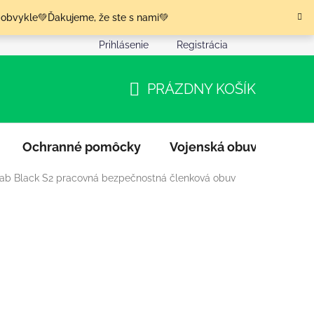
 obvykle💚Ďakujeme, že ste s nami💚
Prihlásenie
Registrácia
nia tovaru
Podmienky ochrany osobných údajov
Moja o
PRÁZDNY KOŠÍK
NÁKUPNÝ
KOŠÍK
Ochranné pomôcky
Vojenská obuv
Výpr
Lab Black S2 pracovná bezpečnostná členková obuv