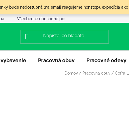
olenky bude nedostupná (na email reagujeme nonstop), expedícia ako
tba
Všeobecné obchodné podmienky
Reklamácia a vráte
 vybavenie
Pracovná obuv
Pracovné odevy
Domov
/
Pracovná obuv
/
Cofra 