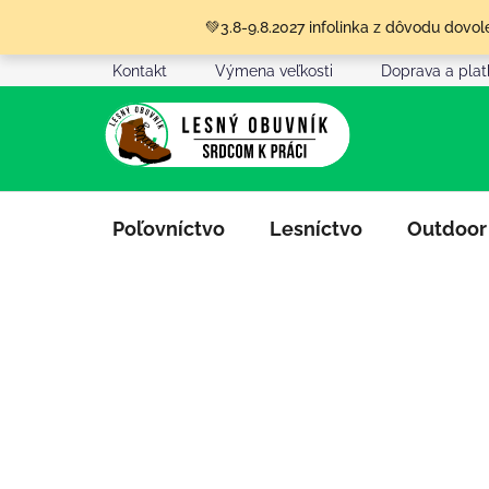
Prejsť
💚3.8-9.8.2027 infolinka z dôvodu dov
na
obsah
Kontakt
Výmena veľkosti
Doprava a pla
Poľovníctvo
Lesníctvo
Outdoor