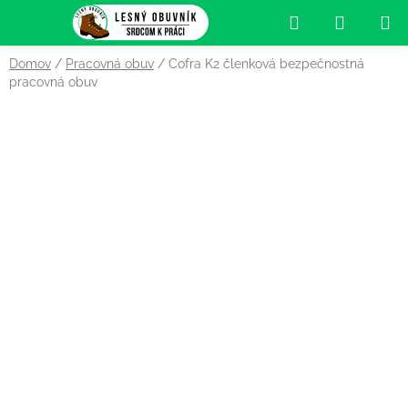
Prejsť
Hľadať
NÁKUP
na
obsah
KOŠÍK
Domov
/
Pracovná obuv
/
Cofra K2 členková bezpečnostná
pracovná obuv