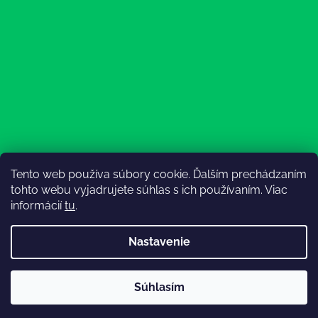
Tento web používa súbory cookie. Ďalším prechádzaním
Sledovať na Instagrame
tohto webu vyjadrujete súhlas s ich používaním. Viac
informácií
tu
.
Nastavenie
💚3.8-9.8.2027 infolinka z dôvodu dovolenky bude
Súhlasím
nedostupná (na email reagujeme nonstop), expedícia ako
Vytvoril Shoptet
obvykle💚Ďakujeme, že ste s nami💚
Copyright 2026
Lesný Obuvník
. Všetky práva vyhradené.