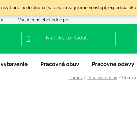
olenky bude nedostupná (na email reagujeme nonstop), expedícia ako
tba
Všeobecné obchodné podmienky
Reklamácia a vráte
 vybavenie
Pracovná obuv
Pracovné odevy
Domov
/
Pracovná obuv
/
Cofra I