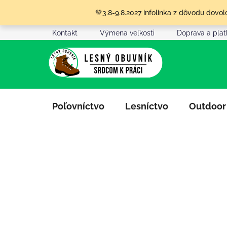
Prejsť
💚3.8-9.8.2027 infolinka z dôvodu dov
na
obsah
Kontakt
Výmena veľkosti
Doprava a pla
Poľovníctvo
Lesníctvo
Outdoor