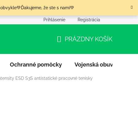
 obvykle💚Ďakujeme, že ste s nami💚
Prihlásenie
Registrácia
nia tovaru
Podmienky ochrany osobných údajov
Moja o
PRÁZDNY KOŠÍK
NÁKUPNÝ
KOŠÍK
Ochranné pomôcky
Vojenská obuv
Výpr
ntensity ESD S3S antistatické pracovné tenisky