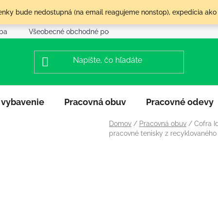
olenky bude nedostupná (na email reagujeme nonstop), expedícia ako
tba
Všeobecné obchodné podmienky
Reklamácia a vráte
 vybavenie
Pracovná obuv
Pracovné odevy
Domov
/
Pracovná obuv
/
Cofra I
pracovné tenisky z recyklovaného