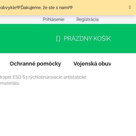
 obvykle💚Ďakujeme, že ste s nami💚
Prihlásenie
Registrácia
nia tovaru
Podmienky ochrany osobných údajov
Moja o
PRÁZDNY KOŠÍK
NÁKUPNÝ
KOŠÍK
Ochranné pomôcky
Vojenská obuv
Výpr
dropet ESD S3 rýchlošnúrovacie antistatické
 materiálu