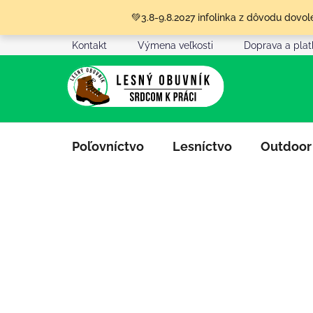
Prejsť
💚3.8-9.8.2027 infolinka z dôvodu dov
na
obsah
Kontakt
Výmena veľkosti
Doprava a pla
Poľovníctvo
Lesníctvo
Outdoor