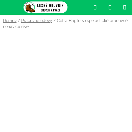
Prejsť
Hľadať
NÁKUP
na
obsah
KOŠÍK
Domov
/
Pracovné odevy
/
Cofra Hagfors 04 elastické pracovné
nohavice sivé