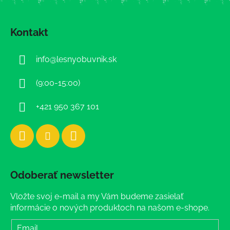
Z
á
Kontakt
p
ä
info
@
lesnyobuvnik.sk
t
i
(9:00-15:00)
e
+421 950 367 101
Odoberať newsletter
Vložte svoj e-mail a my Vám budeme zasielať
informácie o nových produktoch na našom e-shope.
Email