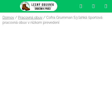
Prejsť
Hľadať
NÁKUP
na
obsah
KOŠÍK
Domov
/
Pracovná obuv
/
Cofra Grumman S3 ľahká športová
pracovná obuv v nízkom prevedení