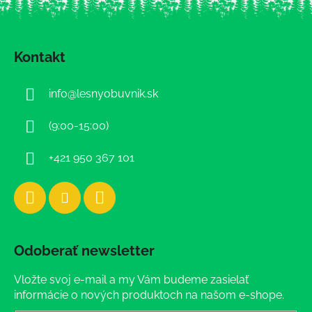
Z
á
Kontakt
p
ä
info
@
lesnyobuvnik.sk
t
i
(9:00-15:00)
e
+421 950 367 101
Odoberať newsletter
Vložte svoj e-mail a my Vám budeme zasielať
informácie o nových produktoch na našom e-shope.