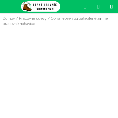
Prejsť
Hľadať
NÁKUP
na
obsah
KOŠÍK
Domov
/
Pracovné odevy
/
Cofra Frozen 04 zateplené zimné
pracovné nohavice