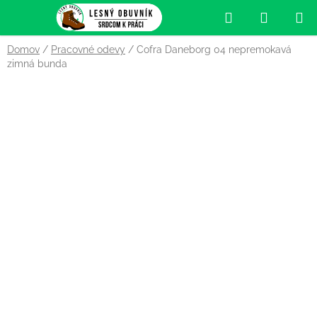
Prejsť
Hľadať
NÁKUP
na
obsah
KOŠÍK
Domov
/
Pracovné odevy
/
Cofra Daneborg 04 nepremokavá
zimná bunda