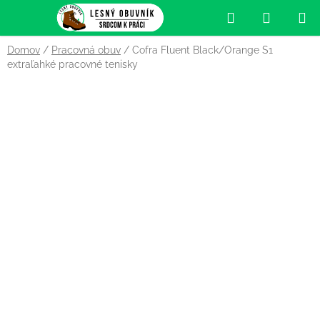
Prejsť
Hľadať
NÁKUP
na
obsah
KOŠÍK
Domov
/
Pracovná obuv
/
Cofra Fluent Black/Orange S1
extraľahké pracovné tenisky