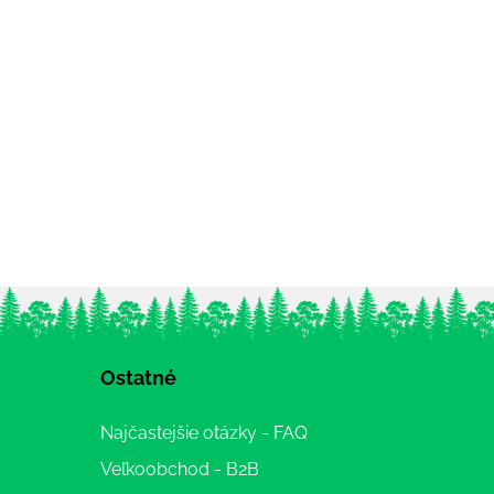
Ostatné
Najčastejšie otázky - FAQ
Veľkoobchod - B2B