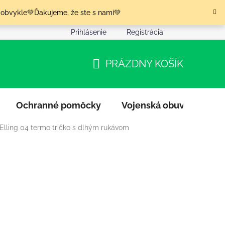
 obvykle💚Ďakujeme, že ste s nami💚
Prihlásenie
Registrácia
nia tovaru
Podmienky ochrany osobných údajov
Moja o
PRÁZDNY KOŠÍK
NÁKUPNÝ
KOŠÍK
Ochranné pomôcky
Vojenská obuv
Výpr
Elling 04 termo tričko s dlhým rukávom