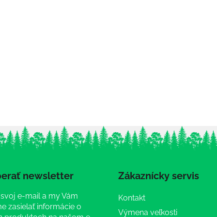
erať newsletter
Zákaznícky servis
 svoj e-mail a my Vám
Kontakt
 zasielať informácie o
Výmena veľkosti