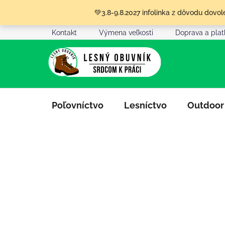
Prejsť
💚3.8-9.8.2027 infolinka z dôvodu dov
na
obsah
Kontakt
Výmena veľkosti
Doprava a pla
Poľovníctvo
Lesníctvo
Outdoor