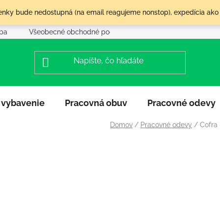
olenky bude nedostupná (na email reagujeme nonstop), expedícia ako
tba
Všeobecné obchodné podmienky
Reklamácia a vráte
 vybavenie
Pracovná obuv
Pracovné odevy
Domov
/
Pracovné odevy
/
Cofra 