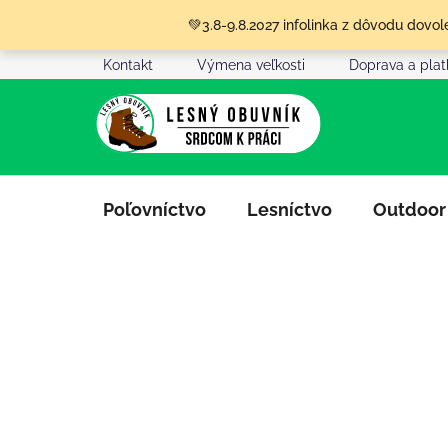
Prejsť
💚3.8-9.8.2027 infolinka z dôvodu dov
na
obsah
Kontakt
Výmena veľkosti
Doprava a pla
Poľovníctvo
Lesníctvo
Outdoor