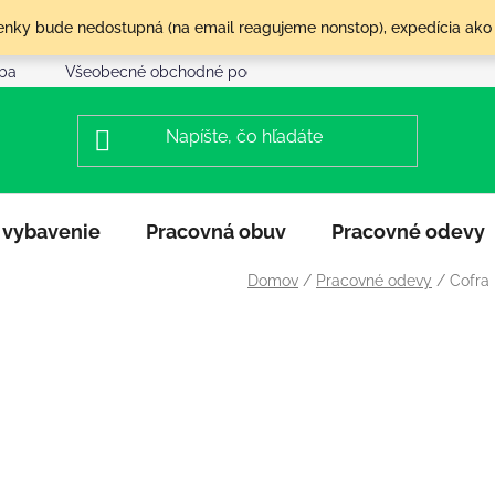
olenky bude nedostupná (na email reagujeme nonstop), expedícia ako
tba
Všeobecné obchodné podmienky
Reklamácia a vráte
 vybavenie
Pracovná obuv
Pracovné odevy
Domov
/
Pracovné odevy
/
Cofra 