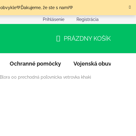
 obvykle💚Ďakujeme, že ste s nami💚
Prihlásenie
Registrácia
nia tovaru
Podmienky ochrany osobných údajov
Moja o
PRÁZDNY KOŠÍK
NÁKUPNÝ
KOŠÍK
Ochranné pomôcky
Vojenská obuv
Výpr
Blora 00 prechodná poľovnícka vetrovka khaki