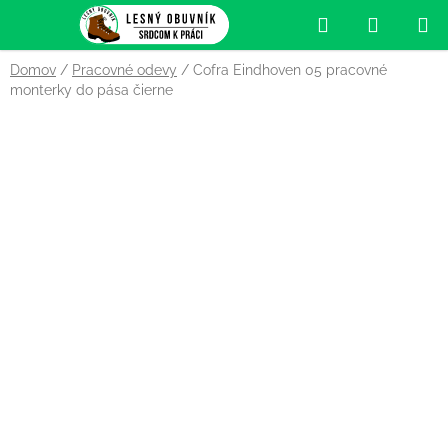
Prejsť
Hľadať
NÁKUP
na
obsah
KOŠÍK
Domov
/
Pracovné odevy
/
Cofra Eindhoven 05 pracovné
monterky do pása čierne