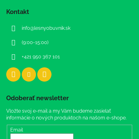
á
Kontakt
p
ä
info
@
lesnyobuvnik.sk
t
i
(9:00-15:00)
e
+421 950 367 101
Odoberať newsletter
Vložte svoj e-mail a my Vám budeme zasielať
informácie o nových produktoch na našom e-shope.
Email