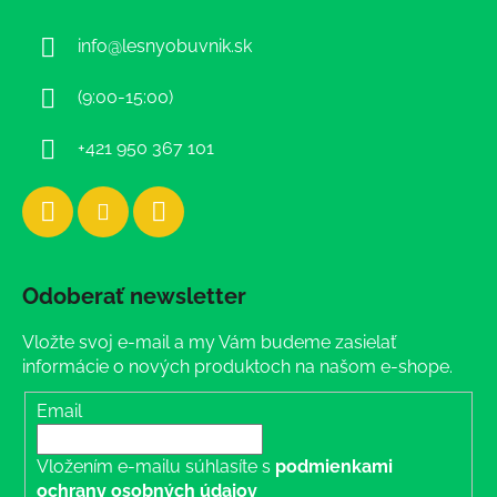
ä
info
@
lesnyobuvnik.sk
t
i
(9:00-15:00)
e
+421 950 367 101
Odoberať newsletter
Vložte svoj e-mail a my Vám budeme zasielať
informácie o nových produktoch na našom e-shope.
Email
Vložením e-mailu súhlasíte s
podmienkami
ochrany osobných údajov