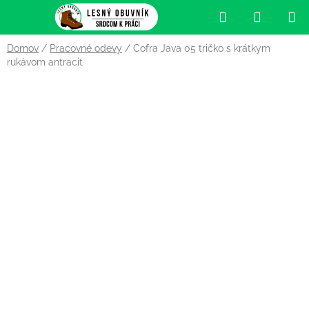
Prejsť
Hľadať
NÁKUP
na
obsah
KOŠÍK
Domov
/
Pracovné odevy
/
Cofra Java 05 tričko s krátkym
rukávom antracit