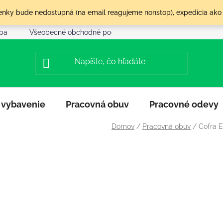
olenky bude nedostupná (na email reagujeme nonstop), expedícia ako
tba
Všeobecné obchodné podmienky
Reklamácia a vráte
 vybavenie
Pracovná obuv
Pracovné odevy
Domov
/
Pracovná obuv
/
Cofra 