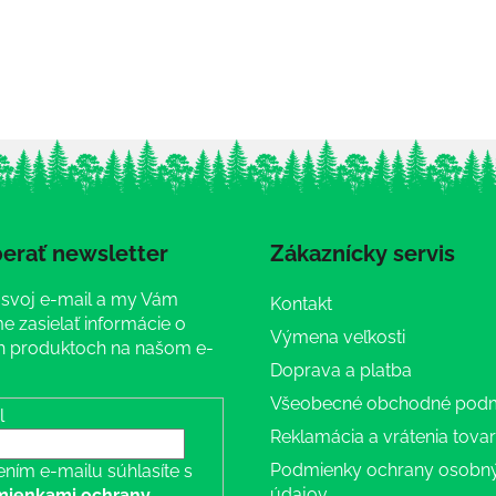
erať newsletter
Zákaznícky servis
 svoj e-mail a my Vám
Kontakt
 zasielať informácie o
Výmena veľkosti
 produktoch na našom e-
Doprava a platba
Všeobecné obchodné pod
l
Reklamácia a vrátenia tova
Podmienky ochrany osobn
ením e-mailu súhlasíte s
údajov
ienkami ochrany