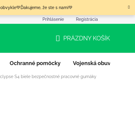
 obvykle💚Ďakujeme, že ste s nami💚
Prihlásenie
Registrácia
nia tovaru
Podmienky ochrany osobných údajov
Moja o
PRÁZDNY KOŠÍK
NÁKUPNÝ
KOŠÍK
Ochranné pomôcky
Vojenská obuv
Výpr
Eclypse S4 biele bezpečnostné pracovné gumáky