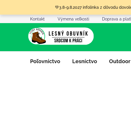
Prejsť
💚3.8-9.8.2027 infolinka z dôvodu dov
na
obsah
Kontakt
Výmena veľkosti
Doprava a pla
Poľovníctvo
Lesníctvo
Outdoor