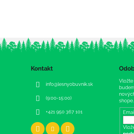
Z
á
Kontakt
Odob
p
ä
Vložte
info
@
lesnyobuvnik.sk
t
budeme
i
nových
(9:00-15:00)
shope.
e
+421 950 367 101
Emai
Vlož
podm