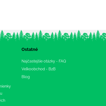
Ostatné
Najčastejšie otázky - FAQ
Veľkoobchod - B2B
Blog
mienky
ru
ých