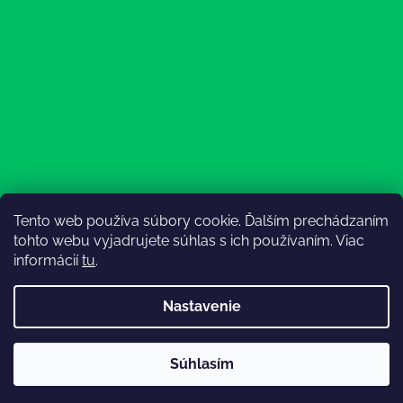
Tento web používa súbory cookie. Ďalším prechádzaním
Sledovať na Instagrame
tohto webu vyjadrujete súhlas s ich používaním. Viac
informácií
tu
.
Nastavenie
💚3.8-9.8.2027 infolinka z dôvodu dovolenky bude
Súhlasím
nedostupná (na email reagujeme nonstop), expedícia ako
Vytvoril Shoptet
obvykle💚Ďakujeme, že ste s nami💚
Copyright 2026
Lesný Obuvník
. Všetky práva vyhradené.