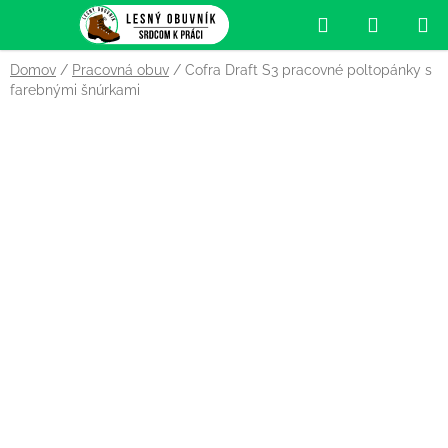
Prejsť
Hľadať
NÁKUP
na
obsah
KOŠÍK
Domov
/
Pracovná obuv
/
Cofra Draft S3 pracovné poltopánky s
farebnými šnúrkami