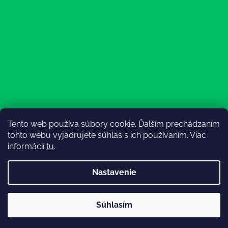
Tento web používa súbory cookie. Ďalším prechádzaním
Sledovať na Instagrame
tohto webu vyjadrujete súhlas s ich používaním. Viac
informácií
tu
.
Nastavenie
Súhlasím
Vytvoril Shoptet
💚Doprava od 130€ zadarmo💚
Copyright 2026
Lesný Obuvník
. Všetky práva vyhradené.