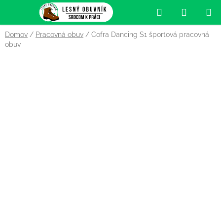
Prejsť
Hľadať
NÁKUP
na
obsah
KOŠÍK
Domov
/
Pracovná obuv
/
Cofra Dancing S1 športová pracovná
obuv