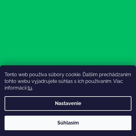
Tento web používa súbory cookie. Ďalším prechádzaním
Sledovať na Instagrame
tohto webu vyjadrujete súhlas s ich používaním. Viac
informácií
tu
.
Nastavenie
💚3.8-9.8.2027 infolinka z dôvodu dovolenky bude
Súhlasím
nedostupná (na email reagujeme nonstop), expedícia ako
Vytvoril Shoptet
obvykle💚Ďakujeme, že ste s nami💚
Copyright 2026
Lesný Obuvník
. Všetky práva vyhradené.