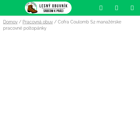
Prejsť
Hľadať
NÁKUP
na
obsah
KOŠÍK
Domov
/
Pracovná obuv
/
Cofra Coulomb S2 manažérske
pracovné poltopánky