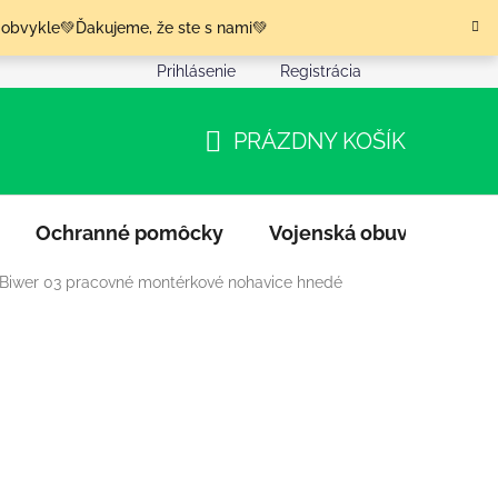
 obvykle💚Ďakujeme, že ste s nami💚
Prihlásenie
Registrácia
nia tovaru
Podmienky ochrany osobných údajov
Moja o
PRÁZDNY KOŠÍK
NÁKUPNÝ
KOŠÍK
Ochranné pomôcky
Vojenská obuv
Výpr
 Biwer 03 pracovné montérkové nohavice hnedé