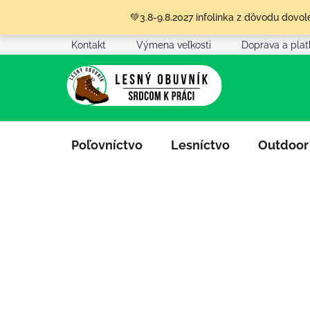
Prejsť
💚3.8-9.8.2027 infolinka z dôvodu dov
na
obsah
Kontakt
Výmena veľkosti
Doprava a pla
Poľovníctvo
Lesníctvo
Outdoor