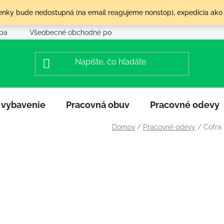
olenky bude nedostupná (na email reagujeme nonstop), expedícia ako
tba
Všeobecné obchodné podmienky
Reklamácia a vráte
 vybavenie
Pracovná obuv
Pracovné odevy
Domov
/
Pracovné odevy
/
Cofra