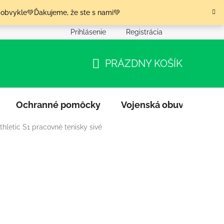
 obvykle💚Ďakujeme, že ste s nami💚
Prihlásenie
Registrácia
nia tovaru
Podmienky ochrany osobných údajov
Moja o
PRÁZDNY KOŠÍK
NÁKUPNÝ
KOŠÍK
Ochranné pomôcky
Vojenská obuv
Výpr
thletic S1 pracovné tenisky sivé