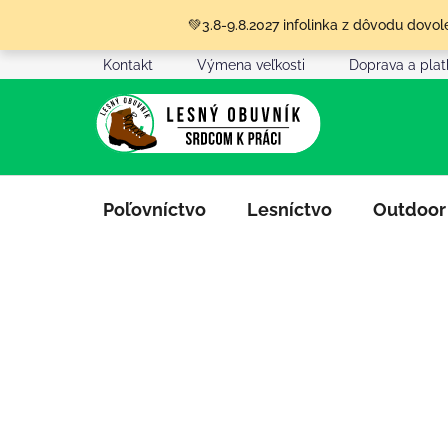
Prejsť
💚3.8-9.8.2027 infolinka z dôvodu dov
na
obsah
Kontakt
Výmena veľkosti
Doprava a pla
Poľovníctvo
Lesníctvo
Outdoor