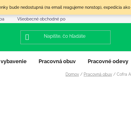
olenky bude nedostupná (na email reagujeme nonstop), expedícia ako
tba
Všeobecné obchodné podmienky
Reklamácia a vráte
 vybavenie
Pracovná obuv
Pracovné odevy
Domov
/
Pracovná obuv
/
Cofra A