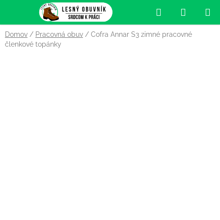
Prejsť
Hľadať
NÁKUP
na
obsah
KOŠÍK
Domov
/
Pracovná obuv
/
Cofra Annar S3 zimné pracovné
členkové topánky