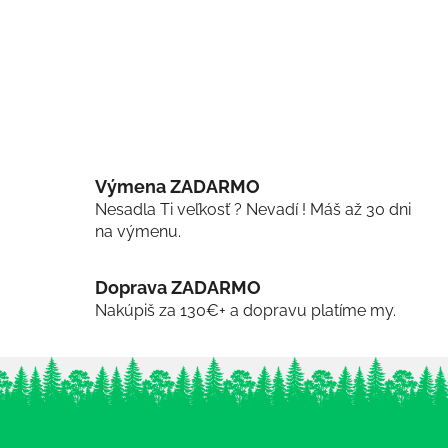
Výmena ZADARMO
Nesadla Ti veľkosť ? Nevadí ! Máš až 30 dni
na výmenu.
Doprava ZADARMO
Nakúpiš za 130€+ a dopravu platíme my.
Z
á