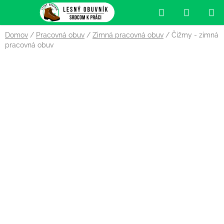
Prejsť
Hľadať
NÁKUP
na
obsah
KOŠÍK
Domov
/
Pracovná obuv
/
Zimná pracovná obuv
/
Čižmy - zimná
pracovná obuv