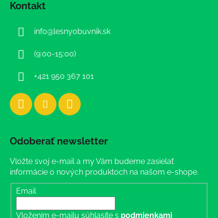
Kontakt
p
ä
info
@
lesnyobuvnik.sk
t
i
(9:00-15:00)
e
+421 950 367 101
Odoberať newsletter
Vložte svoj e-mail a my Vám budeme zasielať
informácie o nových produktoch na našom e-shope.
Email
Vložením e-mailu súhlasíte s
podmienkami