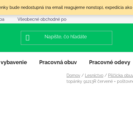
olenky bude nedostupná (na email reagujeme nonstop), expedícia ako
tba
Všeobecné obchodné podmienky
Reklamácia a vráte
 vybavenie
Pracovná obuv
Pracovné odevy
Domov
/
Lesníctvo
/
Pilčícka obu
topánky 91213R červené
+ poštov