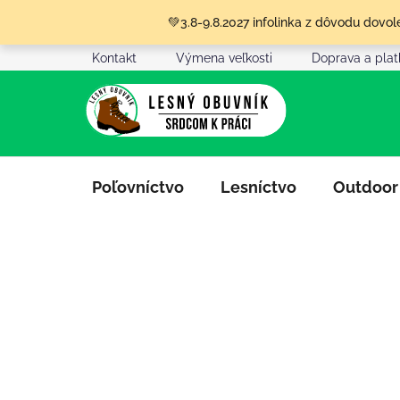
Prejsť
💚3.8-9.8.2027 infolinka z dôvodu dov
na
obsah
Kontakt
Výmena veľkosti
Doprava a pla
Poľovníctvo
Lesníctvo
Outdoor