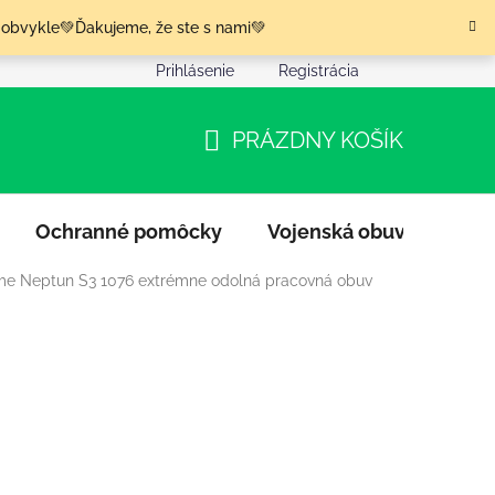
 obvykle💚Ďakujeme, že ste s nami💚
Prihlásenie
Registrácia
nia tovaru
Podmienky ochrany osobných údajov
Moja o
PRÁZDNY KOŠÍK
NÁKUPNÝ
KOŠÍK
Ochranné pomôcky
Vojenská obuv
Výpr
e Neptun S3 1076 extrémne odolná pracovná obuv