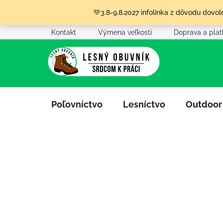
Prejsť
💚3.8-9.8.2027 infolinka z dôvodu dov
na
obsah
Kontakt
Výmena veľkosti
Doprava a pla
Poľovníctvo
Lesníctvo
Outdoor