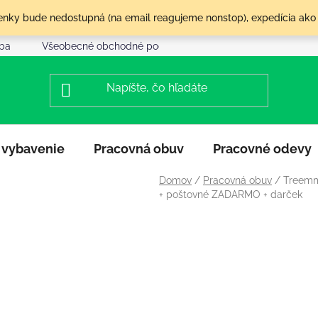
olenky bude nedostupná (na email reagujeme nonstop), expedícia ako
tba
Všeobecné obchodné podmienky
Reklamácia a vráte
 vybavenie
Pracovná obuv
Pracovné odevy
Domov
/
Pracovná obuv
/
Treemm
+ poštovné ZADARMO + darček