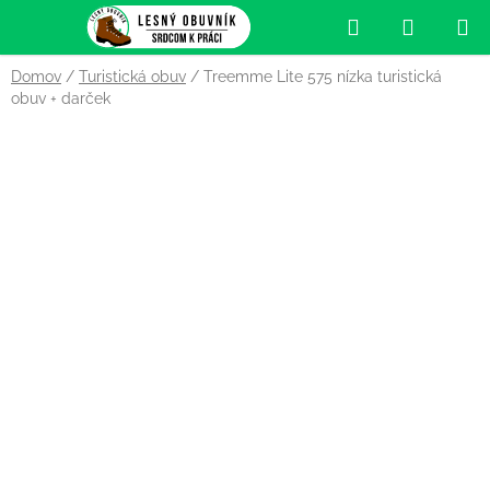
Prejsť
Hľadať
NÁKUP
na
obsah
KOŠÍK
Domov
/
Turistická obuv
/
Treemme Lite 575 nízka turistická
obuv
+ darček