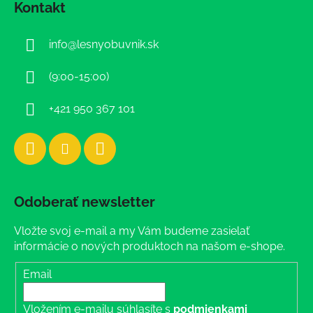
Kontakt
p
ä
info
@
lesnyobuvnik.sk
t
i
(9:00-15:00)
e
+421 950 367 101
Odoberať newsletter
Vložte svoj e-mail a my Vám budeme zasielať
informácie o nových produktoch na našom e-shope.
Email
Vložením e-mailu súhlasíte s
podmienkami