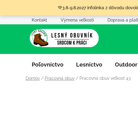
Prejsť
💚3.8-9.8.2027 infolinka z dôvodu dov
na
obsah
Kontakt
Výmena veľkosti
Doprava a pla
Poľovníctvo
Lesníctvo
Outdoor
Domov
/
Pracovná obuv
/
Pracovná obuv veľkosť 43