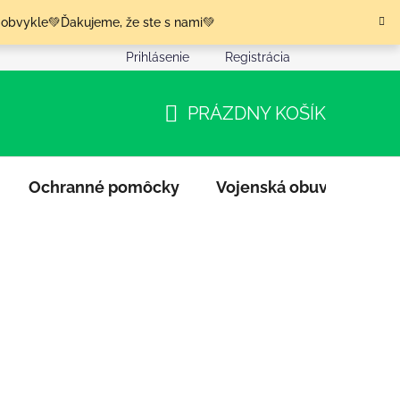
 obvykle💚Ďakujeme, že ste s nami💚
Prihlásenie
Registrácia
nia tovaru
Podmienky ochrany osobných údajov
Moja o
PRÁZDNY KOŠÍK
NÁKUPNÝ
KOŠÍK
Ochranné pomôcky
Vojenská obuv
Výpr