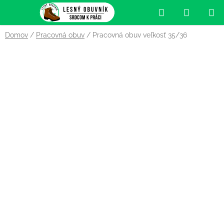
Prejsť
Hľadať
NÁKUP
na
obsah
KOŠÍK
Domov
/
Pracovná obuv
/
Pracovná obuv veľkosť 35/36