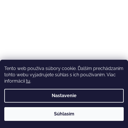
Tento web používa súbory cookie. Ďalším prechádzaním
tohto webu vyjadrujete súhlas s ich používaním. Viac
informácií
tu
.
Nastavenie
💚3.8-9.8.2027 infolinka z dôvodu dovolenky bude
Súhlasím
nedostupná (na email reagujeme nonstop), expedícia ako
obvykle💚Ďakujeme, že ste s nami💚