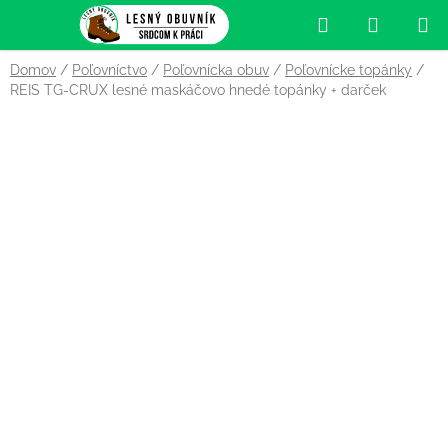
Prejsť
Hľadať
NÁKUP
na
obsah
KOŠÍK
Domov
/
Poľovníctvo
/
Poľovnícka obuv
/
Poľovnícke topánky
/
REIS TG-CRUX lesné maskáčovo hnedé topánky
+ darček