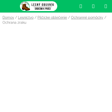
Prejsť
Hľadať
NÁKUP
na
obsah
KOŠÍK
Domov
/
Lesníctvo
/
Pilčícke oblečenie
/
Ochranné pomôcky
/
Ochrana zraku