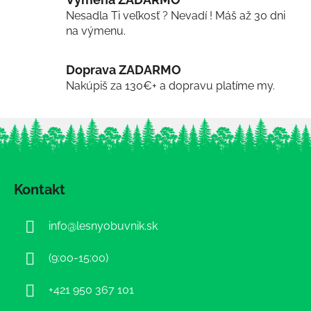
Nesadla Ti veľkosť ? Nevadí ! Máš až 30 dni
na výmenu.
Doprava ZADARMO
Nakúpiš za 130€+ a dopravu platíme my.
Z
á
Kontakt
p
ä
info
@
lesnyobuvnik.sk
t
i
(9:00-15:00)
e
+421 950 367 101