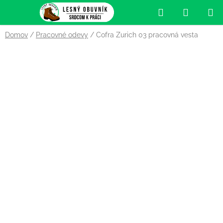
Prejsť
Hľadať
NÁKUP
na
obsah
KOŠÍK
Domov
/
Pracovné odevy
/
Cofra Zurich 03 pracovná vesta