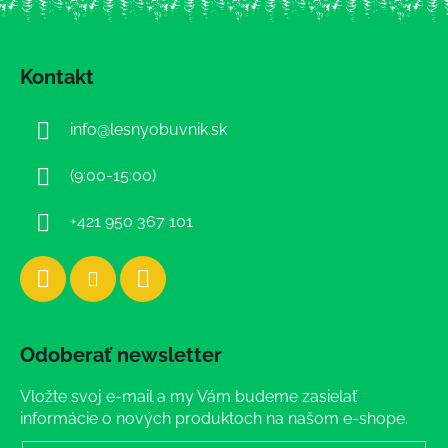
Z
á
Kontakt
p
ä
info
@
lesnyobuvnik.sk
t
i
(9:00-15:00)
e
+421 950 367 101
Odoberať newsletter
Vložte svoj e-mail a my Vám budeme zasielať
informácie o nových produktoch na našom e-shope.