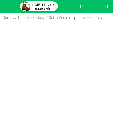
Prejsť
Hľadať
NÁKUP
na
obsah
KOŠÍK
Domov
/
Pracovné odevy
/
Cofra Kediri 03 pracovné kraťasy