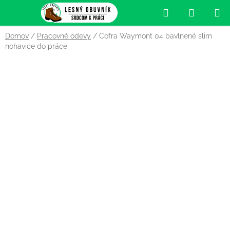
Prejsť
Hľadať
NÁKUP
na
obsah
KOŠÍK
Domov
/
Pracovné odevy
/
Cofra Waymont 04 bavlnené slim
nohavice do práce