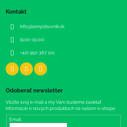
á
Kontakt
p
ä
info
@
lesnyobuvnik.sk
t
i
(9:00-15:00)
e
+421 950 367 101
Odoberať newsletter
Vložte svoj e-mail a my Vám budeme zasielať
informácie o nových produktoch na našom e-shope.
Email