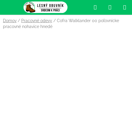
Prejsť
Hľadať
NÁKUP
na
obsah
KOŠÍK
Domov
/
Pracovné odevy
/
Cofra Walklander 00 poľovnícke
pracovné nohavice hnedé