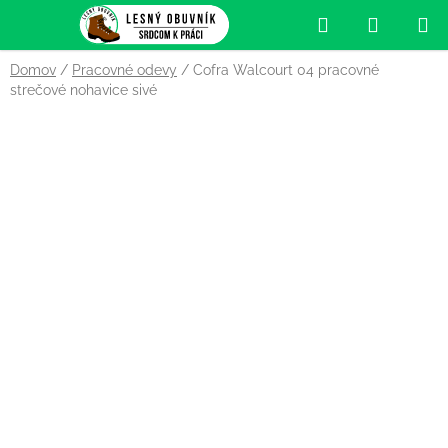
Prejsť
Hľadať
NÁKUP
na
obsah
KOŠÍK
Domov
/
Pracovné odevy
/
Cofra Walcourt 04 pracovné
strečové nohavice sivé