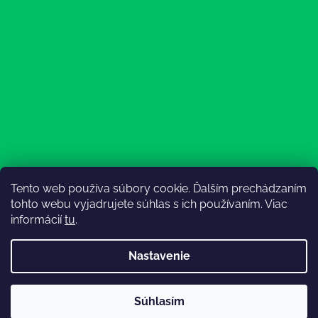
Tento web používa súbory cookie. Ďalším prechádzaním
Sledovať na Instagrame
tohto webu vyjadrujete súhlas s ich používaním. Viac
informácií
tu
.
Nastavenie
💚3.8-9.8.2027 infolinka z dôvodu dovolenky bude
Súhlasím
nedostupná (na email reagujeme nonstop), expedícia ako
Vytvoril Shoptet