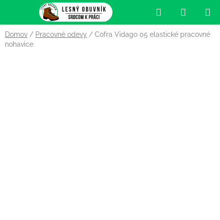
Prejsť
Hľadať
NÁKUP
na
obsah
KOŠÍK
Domov
/
Pracovné odevy
/
Cofra Vidago 05 elastické pracovné
nohavice