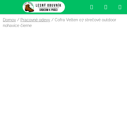
Prejsť
Hľadať
NÁKUP
na
obsah
KOŠÍK
Domov
/
Pracovné odevy
/
Cofra Velten 07 strečové outdoor
nohavice čierne