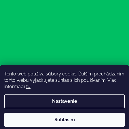
Tento web používa súbory cookie. Ďalším prechádzaním
Sledovať na Instagrame
tohto webu vyjadrujete súhlas s ich používaním. Viac
informácií
tu
.
Nastavenie
💚3.8-9.8.2027 infolinka z dôvodu dovolenky bude
Súhlasím
nedostupná (na email reagujeme nonstop), expedícia ako
Vytvoril Shoptet
obvykle💚Ďakujeme, že ste s nami💚
Copyright 2026
Lesný Obuvník
. Všetky práva vyhradené.