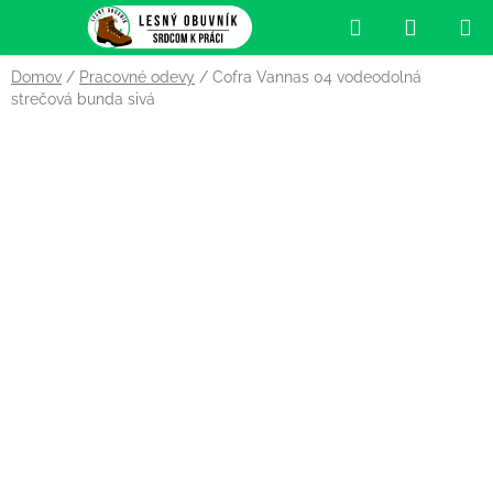
Prejsť
Hľadať
NÁKUP
na
obsah
KOŠÍK
Domov
/
Pracovné odevy
/
Cofra Vannas 04 vodeodolná
strečová bunda sivá