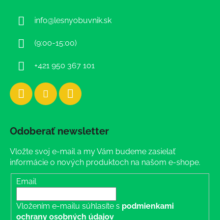
ä
info
@
lesnyobuvnik.sk
t
i
(9:00-15:00)
e
+421 950 367 101
Odoberať newsletter
Vložte svoj e-mail a my Vám budeme zasielať
informácie o nových produktoch na našom e-shope.
Email
Vložením e-mailu súhlasíte s
podmienkami
ochrany osobných údajov