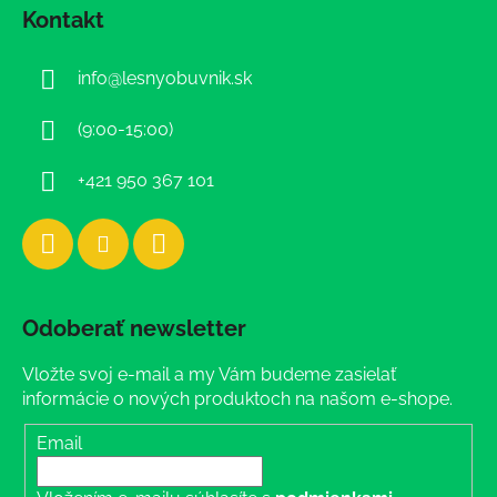
á
Kontakt
p
ä
info
@
lesnyobuvnik.sk
t
i
(9:00-15:00)
e
+421 950 367 101
Odoberať newsletter
Vložte svoj e-mail a my Vám budeme zasielať
informácie o nových produktoch na našom e-shope.
Email