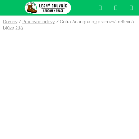
Prejsť
Hľadať
NÁKUP
na
obsah
KOŠÍK
Domov
/
Pracovné odevy
/
Cofra Acarigua 03 pracovná reflexná
blúza žltá