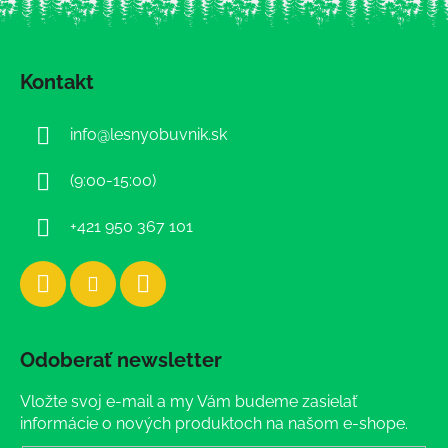
Z
á
Kontakt
p
ä
info
@
lesnyobuvnik.sk
t
i
(9:00-15:00)
e
+421 950 367 101
Odoberať newsletter
Vložte svoj e-mail a my Vám budeme zasielať
informácie o nových produktoch na našom e-shope.