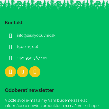
Z
á
Kontakt
p
ä
info
@
lesnyobuvnik.sk
t
i
(9:00-15:00)
e
+421 950 367 101
Odoberať newsletter
Vložte svoj e-mail a my Vám budeme zasielať
informácie o nových produktoch na našom e-shope.