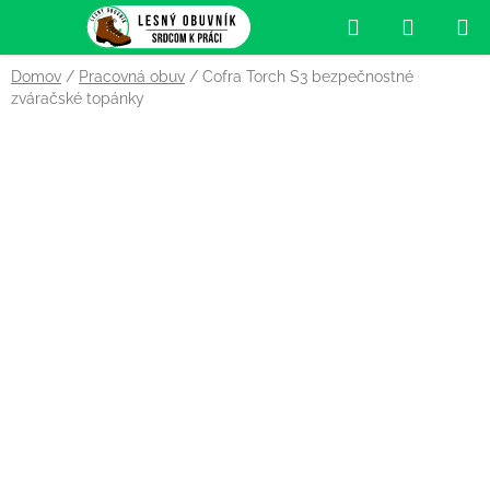
Prejsť
Hľadať
NÁKUP
na
obsah
KOŠÍK
Domov
/
Pracovná obuv
/
Cofra Torch S3 bezpečnostné
zváračské topánky