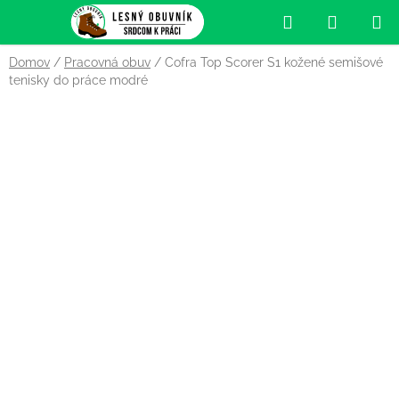
Prejsť
Hľadať
NÁKUP
na
obsah
KOŠÍK
Domov
/
Pracovná obuv
/
Cofra Top Scorer S1 kožené semišové
tenisky do práce modré