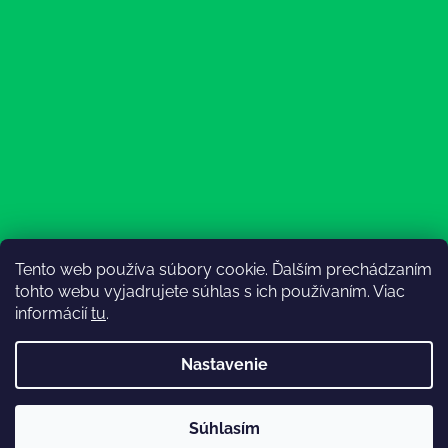
Tento web používa súbory cookie. Ďalším prechádzaním
Sledovať na Instagrame
tohto webu vyjadrujete súhlas s ich používaním. Viac
informácií
tu
.
Nastavenie
💚3.8-9.8.2027 infolinka z dôvodu dovolenky bude
Súhlasím
nedostupná (na email reagujeme nonstop), expedícia ako
Vytvoril Shoptet