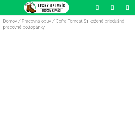
Prejsť
Hľadať
NÁKUP
na
obsah
KOŠÍK
Domov
/
Pracovná obuv
/
Cofra Tomcat S1 kožené priedušné
pracovné poltopánky