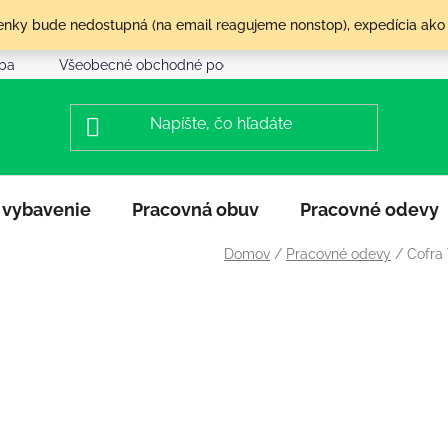
olenky bude nedostupná (na email reagujeme nonstop), expedícia ako
tba
Všeobecné obchodné podmienky
Reklamácia a vráte
 vybavenie
Pracovná obuv
Pracovné odevy
Domov
/
Pracovné odevy
/
Cofra 