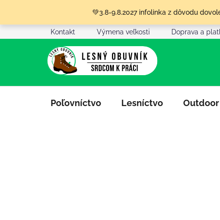
Prejsť
💚3.8-9.8.2027 infolinka z dôvodu dov
na
obsah
Kontakt
Výmena veľkosti
Doprava a pla
Poľovníctvo
Lesníctvo
Outdoor