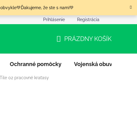
 obvykle💚Ďakujeme, že ste s nami💚
Prihlásenie
Registrácia
nia tovaru
Podmienky ochrany osobných údajov
Moja o
PRÁZDNY KOŠÍK
NÁKUPNÝ
KOŠÍK
Ochranné pomôcky
Vojenská obuv
Výpr
Tile 02 pracovné kraťasy