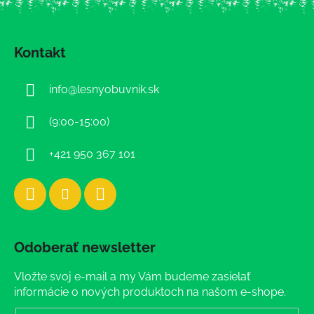
Z
á
Kontakt
p
ä
info
@
lesnyobuvnik.sk
t
i
(9:00-15:00)
e
+421 950 367 101
Odoberať newsletter
Vložte svoj e-mail a my Vám budeme zasielať
informácie o nových produktoch na našom e-shope.