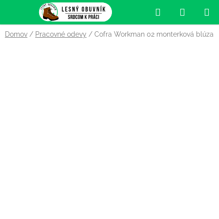
Prejsť
Hľadať
NÁKUP
na
obsah
KOŠÍK
Domov
/
Pracovné odevy
/
Cofra Workman 02 monterková blúza