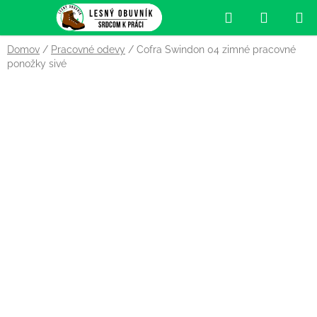
Prejsť
Hľadať
NÁKUP
na
obsah
KOŠÍK
Domov
/
Pracovné odevy
/
Cofra Swindon 04 zimné pracovné
ponožky sivé