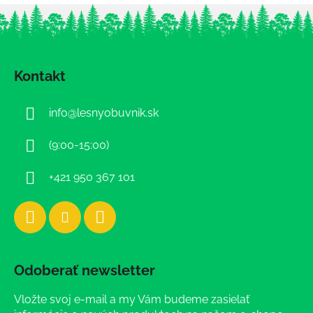
Z
á
Kontakt
p
ä
info
@
lesnyobuvnik.sk
t
i
(9:00-15:00)
e
+421 950 367 101
Odoberať newsletter
Vložte svoj e-mail a my Vám budeme zasielať