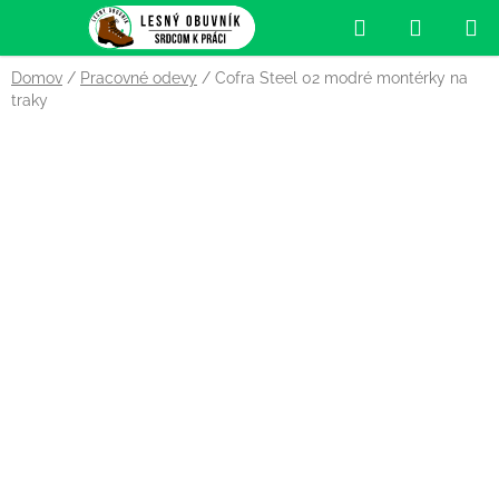
Prejsť
Hľadať
NÁKUP
na
obsah
KOŠÍK
Domov
/
Pracovné odevy
/
Cofra Steel 02 modré montérky na
traky