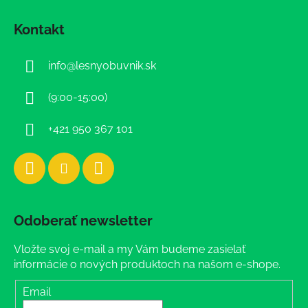
Z
á
Kontakt
p
ä
info
@
lesnyobuvnik.sk
t
i
(9:00-15:00)
e
+421 950 367 101
Odoberať newsletter
Vložte svoj e-mail a my Vám budeme zasielať
informácie o nových produktoch na našom e-shope.
Email